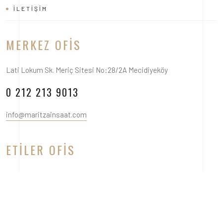
İLETIŞIM
MERKEZ OFIS
Lati Lokum Sk. Meriç Sitesi No:28/2A Mecidiyeköy
0 212 213 9013
info@maritzainsaat.com
ETILER OFIS
Levent Mh. Yosun Sk. No:8 Beşiktaş
0 212 325 7276
info@maritzainsaat.com