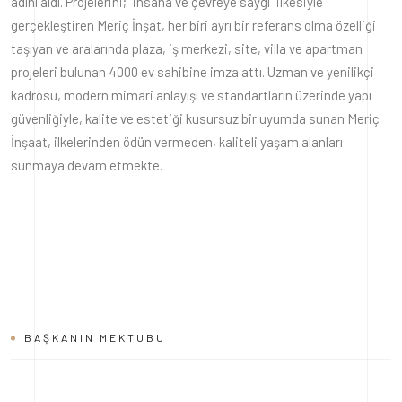
adını aldı. Projelerini; “insana ve çevreye saygı” ilkesiyle
gerçekleştiren Meriç İnşat, her biri ayrı bir referans olma özelliği
taşıyan ve aralarında plaza, iş merkezi, site, villa ve apartman
projeleri bulunan 4000 ev sahibine imza attı. Uzman ve yenilikçi
kadrosu, modern mimari anlayışı ve standartların üzerinde yapı
güvenliğiyle, kalite ve estetiği kusursuz bir uyumda sunan Meriç
İnşaat, ilkelerinden ödün vermeden, kaliteli yaşam alanları
sunmaya devam etmekte.
BAŞKANIN MEKTUBU