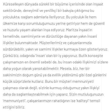
Küreselleşen dünyada sürekli bir büyüme içerisinde olan inşaat
sektöründe, deneyimli ve yenilikçi bir bakışla çıktığımız bu
yolculukta, sağlam adımlarla ilerliyoruz. Bu yolculuk ile hem
ülkemize karşı sorumluluğumuzu yerine getiriyor hem de güvenli
ve huzurlu yaşam alanları inşa ediyoruz. Maritza İnşaat‘ın
temelinde, samimiyete ve dürüstlüğe dayanan yakın insani
ilişkiler bulunmaktadır. Müşterilerimiz ve çalışanlarımızla
sürdürülebilir, yakın ve samimi ilişkiler kurmaya özen gösteriyoruz.
Çünkü biz, odağında ‘insan’ olan bir iş yapıyoruz. Butik konsepte
çalışmamızın en önemli sebebi de, bu insan odaklı ilişkimizi sizlere
daha yoğun olarak yansıtabilmektir. Mesela, biz, her bir
sakinimizin doğum günü ya da evlilik yıldönümü gibi özel günlerini
küçük sürprizlerle kutlarız. Bunu bir müşteri memnuniyeti
çalışması olarak değil, sizinle kurmuş olduğumuz yakın ilişkiyi
daha da sağlamlaştırabilmek için yaparız. Sizin mutluluğunuzun
‘memnuniyeti’, çalışanlarımızın rahatlığının ise ‘kaliteyi’ temsil
ettiğini biliriz.