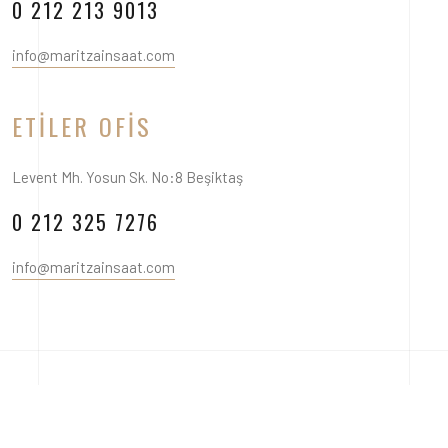
0 212 213 9013
info@maritzainsaat.com
ETILER OFIS
Levent Mh. Yosun Sk. No:8 Beşiktaş
0 212 325 7276
info@maritzainsaat.com
Telif Hakkı © 2024 Maritza İnşaat. Tüm hakları saklıdır.
Aydınlatma Metni